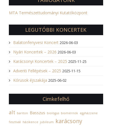
TÁMOGATÓNK
MTA Természettudományi Kutatóközpont
LEGUTÓBBI KONCERTEK
Balatonfenyvesi Koncert
2026-06-03
Nyári Koncertek – 2026
2026-06-03
Karácsonyi Koncertek – 2025
2025-11-25
Adventi Fellépések – 2025
2025-11-15
Kórusok éjszakája
2025-06-02
Cimkefelhő
alt
Basszus
bariton
biológus
biomérnök
egyházzene
karácsony
fesztivál
házikence
jubileum