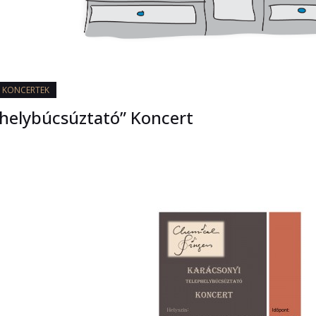
KONCERTEK
phelybúcsúztató” Koncert