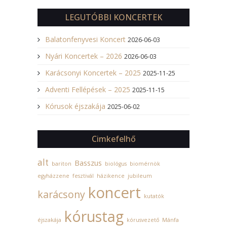
LEGUTÓBBI KONCERTEK
Balatonfenyvesi Koncert
2026-06-03
Nyári Koncertek – 2026
2026-06-03
Karácsonyi Koncertek – 2025
2025-11-25
Adventi Fellépések – 2025
2025-11-15
Kórusok éjszakája
2025-06-02
Cimkefelhő
alt
Basszus
bariton
biológus
biomérnök
egyházzene
fesztivál
házikence
jubileum
koncert
karácsony
kutatók
kórustag
éjszakája
kórusvezető
Mánfa